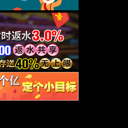
2018-08-02
2018-06-29
2017-04-11
工业硅产品
复合合金产品
更多>>
厂区实景
厂区实景