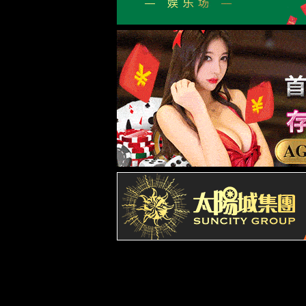
使命在召唤，奋战在一线 ——世界杯官网安全生产工作
世界杯官网组织全体党员同志 观看《我和我的祖国》
世界杯官网组织党员同志参观 时代楷模张富清旧居
纪实
产品中心
硅钙合金