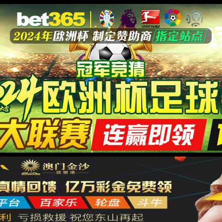
首页
世界杯官网
新闻资讯
党群工作