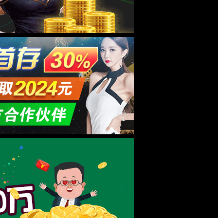
公司新闻
行业动态
更多>>
d Cup 2026网络竞价平台
2025-05-27
2024-09-11
6网络竞价平台
2019-07-09
2019-03-01