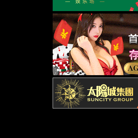
使命在召唤，奋战在一线 ——世界杯官网安全生产工作
世界杯官网组织全体党员同志 观看《我和我的祖国》
世界杯官网组织党员同志参观 时代楷模张富清旧居
纪实
产品中心
硅钙合金