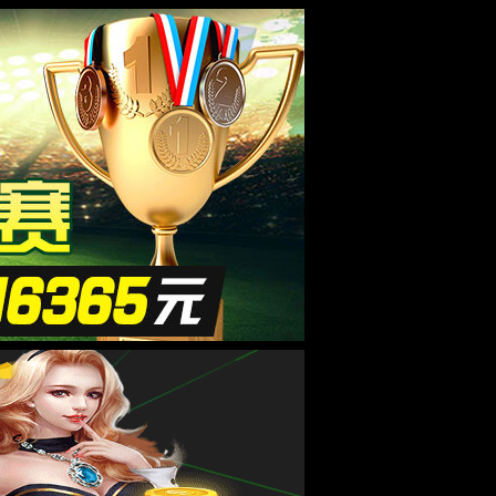
产品中心
党群工作
联系我们