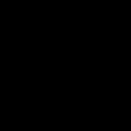
团队
人力资源
RAL IDEA
HUMAN RESOURCES
C