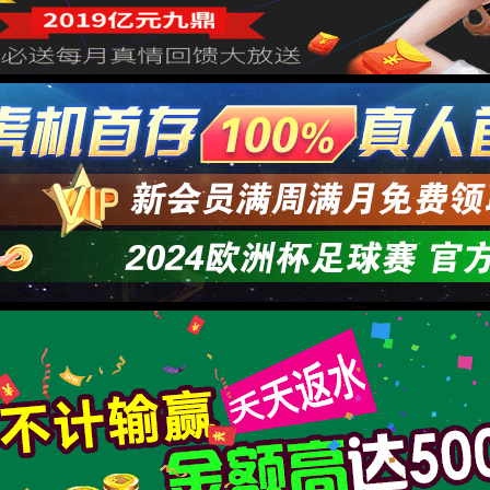
通知公告
美加墨(中文)世界杯官网-FIFA Worl
http://sxshyh.cn/
《中华人民共和国能源法》
网络安全为人民 网络安全靠人民
美加墨(中文)世界杯官网-FIFA World Cup 202
企业事业单位环境信息公开表