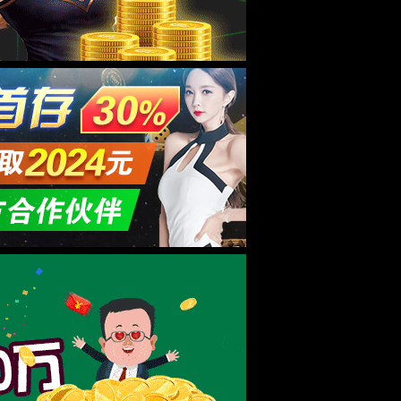
公司新闻
行业动态
更多>>
厂区实景
d Cup 2026网络竞价平台
厂区实景
2025-05-27
2024-09-11
6网络竞价平台
2019-07-09
2019-03-01