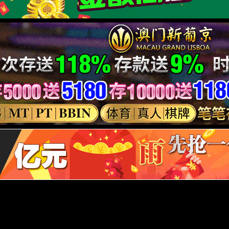
企业事业单位环境信息公开表
企业事业单位环境信息公开表
关于2017年党建工作计划的通知
1
2
3
4
硅钙系产品
包芯线产品
金属钙