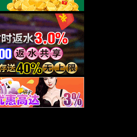
2018-08-02
2018-06-29
2017-04-11
厂区实景
工业硅产品
复合合金产品
更多>>
厂区实景