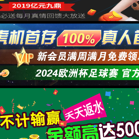
通知公告
美加墨(中文)世界杯官网-FIFA Worl
http://sxshyh.cn/
《中华人民共和国能源法》
网络安全为人民 网络安全靠人民
美加墨(中文)世界杯官网-FIFA World Cup 202
企业事业单位环境信息公开表